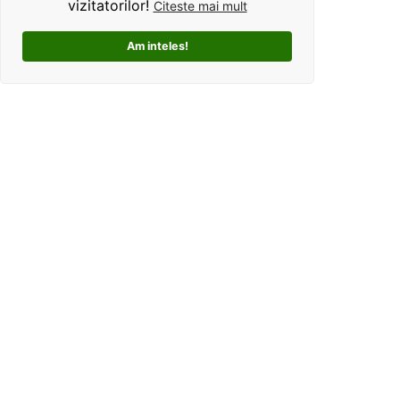
vizitatorilor!
Citeste mai mult
Am inteles!
Kolorama este un studio de grafica pentru tricouri
personalizate. Ce ne deosebeste, este ca oferim clientilor
un mod interactiv de personalizare a produselor, si
totodata o experienta unica si facila pentru alegerea unui
cadou perfect pentru cei dragi.