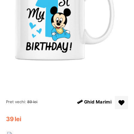
Ghid Marimi
Pret vechi:
89
lei
39
lei