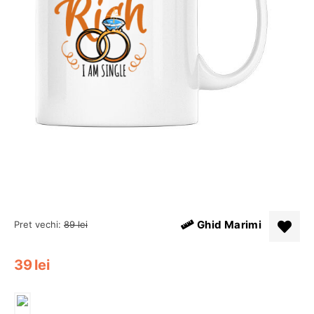
Ghid Marimi
Pret vechi:
89
lei
39
lei