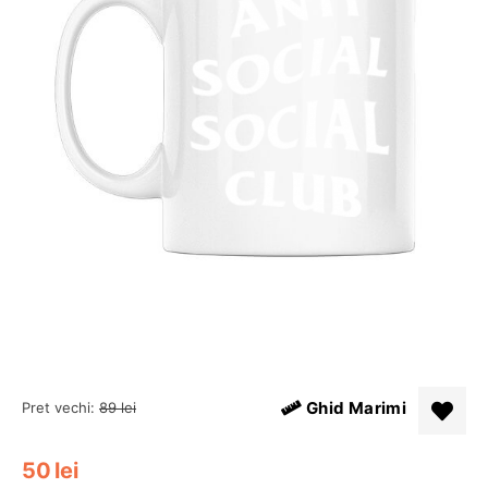
Ghid Marimi
Pret vechi:
89
lei
50
lei