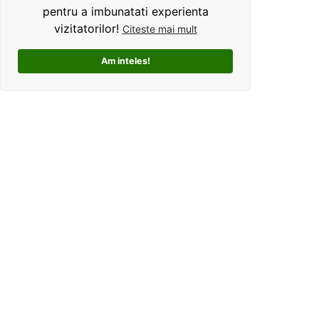
pentru a imbunatati experienta
vizitatorilor!
Citeste mai mult
Am inteles!
Kolorama este un studio de grafica pentru tricouri
personalizate. Ce ne deosebeste, este ca oferim clientilor
un mod interactiv de personalizare a produselor, si