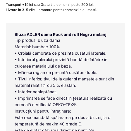
Transport +19 lei sau Gratuit la comenzi peste 200 lei.
Livrare in 3-5 zile lucratoare pentru comenzile cu masti.
Bluza ADLER dama Rock and roll Negru melanj
Tip produs: bluză damă
Material: bumbac 100%
• Croială cambrată ce prezintă cusături laterale.
• Interiorul gulerului prezintă bandă de întărire în
culoarea materialului de bază.
• Mâneci raglan ce prezintă cusături duble.
• Tivul inferior, tivul de la guler și manșetele sunt din
material raiat 1:1 cu 5 % elastan.
• Interior nepieptănat.
• Imprimarea se face direct în țesatură realizată cu
cerneală certificată OEKO-TEX®.
Instrucțiuni pentru întreținere:
Este recomandată spălararea pe dos a bluzei, la o
temperatură de maxim 40 grade C.
Este de evitat călcarea direct pe print. Se