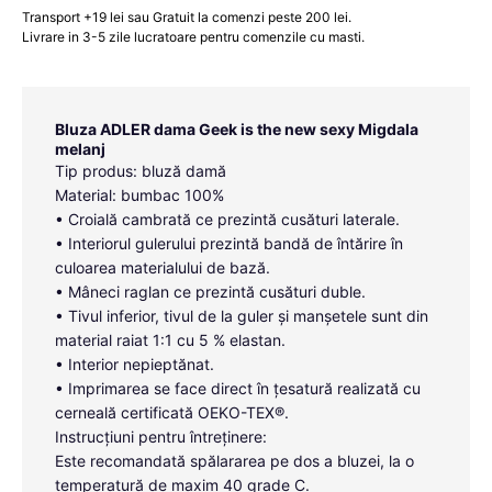
Transport +19 lei sau Gratuit la comenzi peste 200 lei.
Livrare in 3-5 zile lucratoare pentru comenzile cu masti.
Bluza ADLER dama Geek is the new sexy Migdala
melanj
Tip produs: bluză damă
Material: bumbac 100%
• Croială cambrată ce prezintă cusături laterale.
• Interiorul gulerului prezintă bandă de întărire în
culoarea materialului de bază.
• Mâneci raglan ce prezintă cusături duble.
• Tivul inferior, tivul de la guler și manșetele sunt din
material raiat 1:1 cu 5 % elastan.
• Interior nepieptănat.
• Imprimarea se face direct în țesatură realizată cu
cerneală certificată OEKO-TEX®.
Instrucțiuni pentru întreținere:
Este recomandată spălararea pe dos a bluzei, la o
temperatură de maxim 40 grade C.