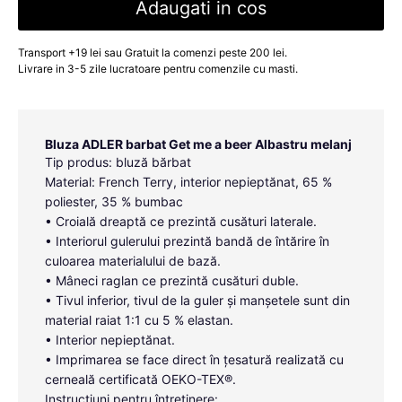
Adaugati in cos
Transport +19 lei sau Gratuit la comenzi peste 200 lei.
Livrare in 3-5 zile lucratoare pentru comenzile cu masti.
Bluza ADLER barbat Get me a beer Albastru melanj
Tip produs: bluză bărbat
Material: French Terry, interior nepieptănat, 65 %
poliester, 35 % bumbac
• Croială dreaptă ce prezintă cusături laterale.
• Interiorul gulerului prezintă bandă de întărire în
culoarea materialului de bază.
• Mâneci raglan ce prezintă cusături duble.
• Tivul inferior, tivul de la guler și manșetele sunt din
material raiat 1:1 cu 5 % elastan.
• Interior nepieptănat.
• Imprimarea se face direct în țesatură realizată cu
cerneală certificată OEKO-TEX®.
Instrucțiuni pentru întreținere: