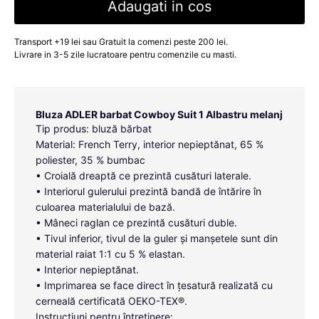
Adaugati in cos
Transport +19 lei sau Gratuit la comenzi peste 200 lei.
Livrare in 3-5 zile lucratoare pentru comenzile cu masti.
Bluza ADLER barbat Cowboy Suit 1 Albastru melanj
Tip produs: bluză bărbat
Material: French Terry, interior nepieptănat, 65 %
poliester, 35 % bumbac
• Croială dreaptă ce prezintă cusături laterale.
• Interiorul gulerului prezintă bandă de întărire în
culoarea materialului de bază.
• Mâneci raglan ce prezintă cusături duble.
• Tivul inferior, tivul de la guler și manșetele sunt din
material raiat 1:1 cu 5 % elastan.
• Interior nepieptănat.
• Imprimarea se face direct în țesatură realizată cu
cerneală certificată OEKO-TEX®.
Instrucțiuni pentru întreținere: