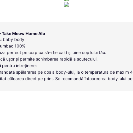
y Take Meow Home Alb
s: baby body
 bumbac 100%
za perfect pe corp ca să-i fie cald și bine copilului tău.
că ușor și permite schimbarea rapidă a scutecului.
i pentru întreținere:
andată spălararea pe dos a body-ului, la o temperatură de maxim 
itat călcarea direct pe print. Se recomandă întoarcerea body-ului pe