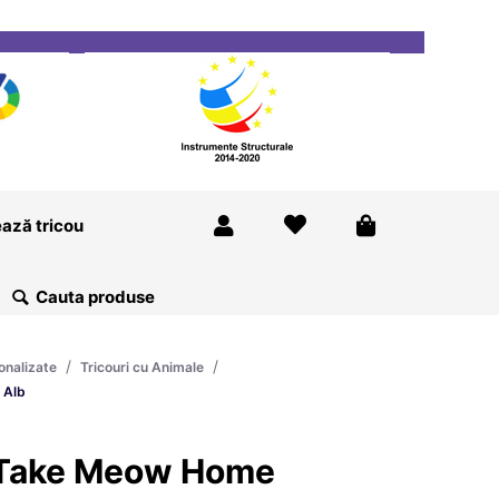
ricou
Magazine
Despre Noi
Blog
Contact
ază tricou
/
/
onalizate
Tricouri cu Animale
 Alb
 Take Meow Home