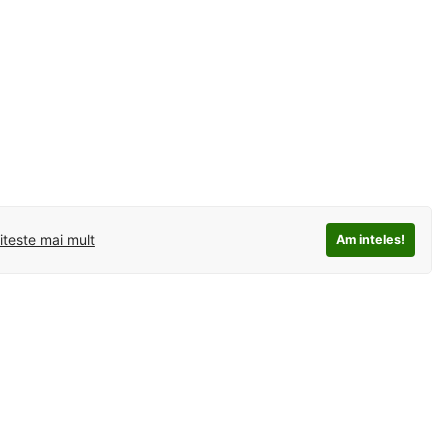
iteste mai mult
Am inteles!