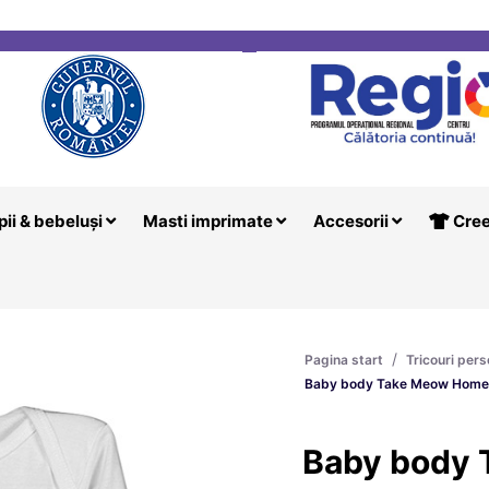
i
Creeaza T
pii & bebeluși
Masti imprimate
Accesorii
Cree
/
Pagina start
Tricouri pers
Baby body Take Meow Home
Baby body