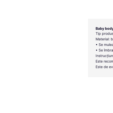
Baby bod
Tip produ
Material:
• Se mulea
• Se îmbra
Instrucțiun
Este recom
Este de ev