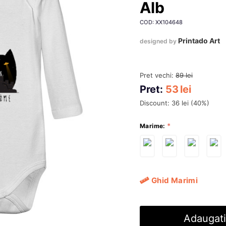
Alb
COD: XX104648
Printado Art
designed by
Pret vechi:
89
lei
Pret:
53
lei
Discount:
36
lei
(
40
%)
Marime:
Ghid Marimi
Adaugati