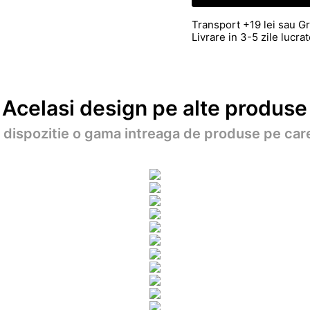
Transport +19 lei sau Gr
Livrare in 3-5 zile lucr
Acelasi design pe alte produse
a dispozitie o gama intreaga de produse pe care