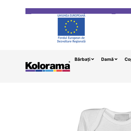
Transport gratuit la comenzi mai mari de 200 le
Bărbați
Damă
Co