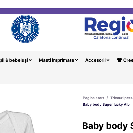
i
Creeaza T
pii & bebeluși
Masti imprimate
Accesorii
Cree
/
Pagina start
Tricouri pers
Baby body Super lucky Alb
Baby body 