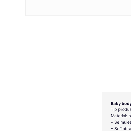
Baby body
Tip produ
Material:
• Se mulea
• Se îmbra