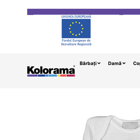
Transport gratuit la comenzi mai mari de 200 le
Bărbați
Damă
Co