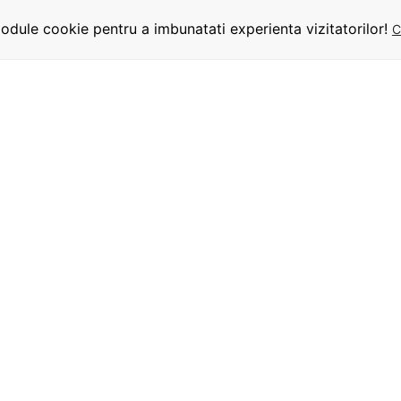
dule cookie pentru a imbunatati experienta vizitatorilor!
C
INFORMATII
UTILE
URMARITI-NE
Termeni si conditii
Despre comanda