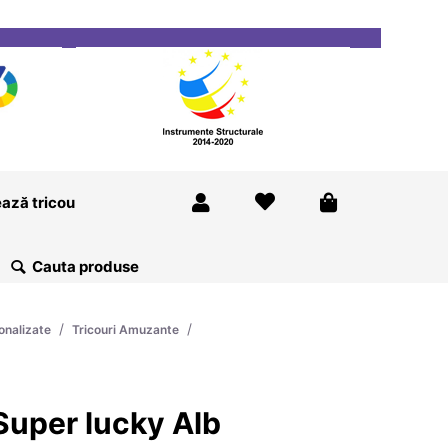
ricou
Magazine
Despre Noi
Blog
Contact
ază tricou
/
/
onalizate
Tricouri Amuzante
Super lucky Alb