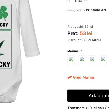
COD: XX44027
Printado Art
designed by
Pret vechi:
89
lei
Pret:
53
lei
Discount:
36
lei
(
40
%)
Marime:
Ghid Marimi
Adaugati
Transport +19 lei sau Gr