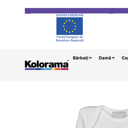
Transport gratuit la comenzi mai mari de 200 le
Bărbați
Damă
Co