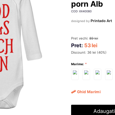
porn Alb
COD: XX40080
Printado Art
designed by
Pret vechi:
89
lei
Pret:
53
lei
Discount:
36
lei
(
40
%)
Marime:
Ghid Marimi
Adaugati