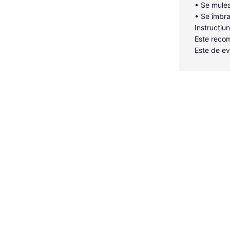
• Se mulea
• Se îmbra
Instrucțiun
Este recom
Este de ev