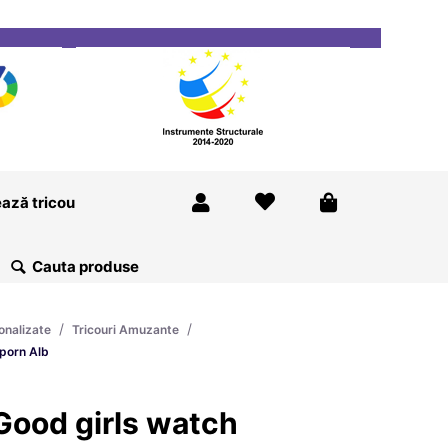
ricou
Magazine
Despre Noi
Blog
Contact
ază tricou
/
/
onalizate
Tricouri Amuzante
porn Alb
Good girls watch