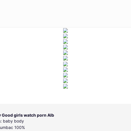
 Good girls watch porn Alb
s: baby body
 bumbac 100%