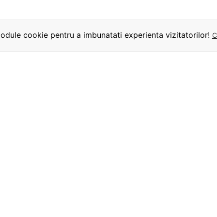
dule cookie pentru a imbunatati experienta vizitatorilor!
C
INFORMATII
UTILE
URMARITI-NE