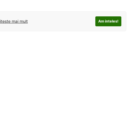
iteste mai mult
Am inteles!