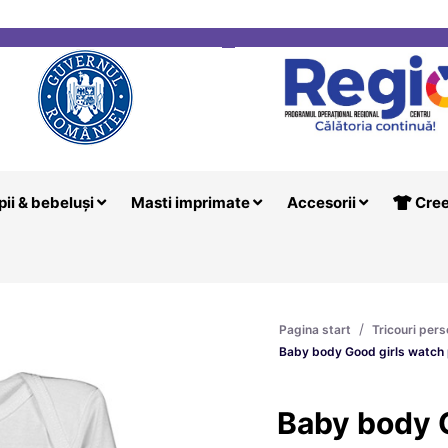
i
Creeaza T
pii & bebeluși
Masti imprimate
Accesorii
Cree
/
Pagina start
Tricouri pers
Baby body Good girls watch 
Baby body 